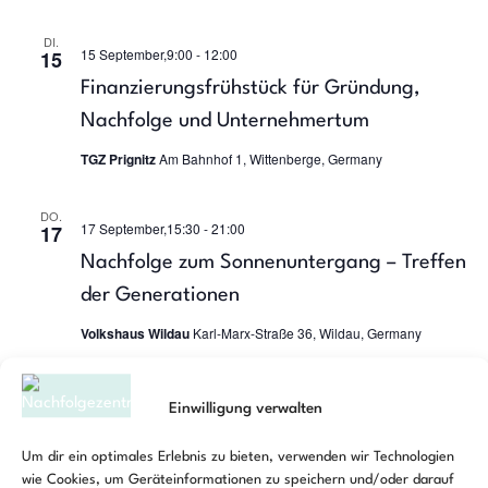
DI.
15 September,9:00
-
12:00
15
Finanzierungsfrühstück für Gründung,
Nachfolge und Unternehmertum
TGZ Prignitz
Am Bahnhof 1, Wittenberge, Germany
DO.
17 September,15:30
-
21:00
17
Nachfolge zum Sonnenuntergang – Treffen
der Generationen
Volkshaus Wildau
Karl-Marx-Straße 36, Wildau, Germany
MI.
23 September,17:00
-
21:00
23
Einwilligung verwalten
18. NEXXT-NIGHT: Infoabend zum Thema
Um dir ein optimales Erlebnis zu bieten, verwenden wir Technologien
„Unternehmensnachfolge“
wie Cookies, um Geräteinformationen zu speichern und/oder darauf