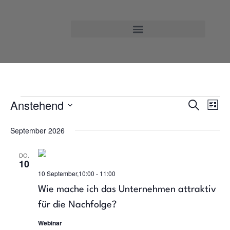
Unternehmen übernehmen
Anstehend
Ve
Verans
Suche
Liste
Datum
An
Suche
wählen.
September 2026
Na
und
DO.
10
Ansich
10 September,10:00
-
11:00
Navig
Wie mache ich das Unternehmen attraktiv
für die Nachfolge?
Webinar