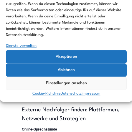
zuzugreifen. Wenn du diesen Technologien zustimmst, können wir
Altstädtisches Rathaus im Rolandsaal
Altstädtischer Markt 10,
Brandenburg an der Havel, Germany
Daten wie das Surfverhalten oder eindeutige IDs auf dieser Website
verarbeiten. Wenn du deine Einwilligung nicht erteilst oder
zurückziehst, können bestimmte Merkmale und Funktionen
Oktober 2026
beeinträchtigt werden. Weitere Informationen findest du in unserer
Datenschutzerklärung.
DO.
8 Oktober,9:00
-
21:00
8
Dienste verwalten
deGUT 2026
Akzeptieren
Arena Berlin
Eichenstraße 4, Berlin
Ablehnen
November 2026
Einstellungen ansehen
DI.
3
Cookie-Richtlinie
Datenschutz
Impressum
3 November,9:00
-
10:00
Externe Nachfolger finden: Plattformen,
Netzwerke und Strategien
Online-Sprechstunde