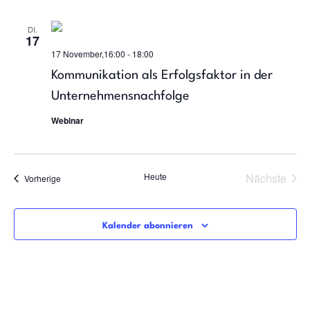
DI.
17
17 November,16:00
-
18:00
Kommunikation als Erfolgsfaktor in der
Unternehmensnachfolge
Webinar
Vera
Heute
Nächste
Veranstaltungen
Vorherige
Kalender abonnieren