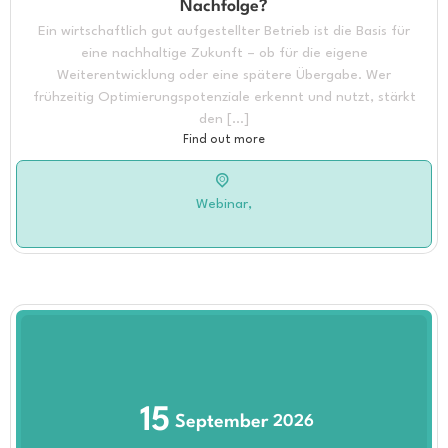
Nachfolge?
Ein wirtschaftlich gut aufgestellter Betrieb ist die Basis für
eine nachhaltige Zukunft – ob für die eigene
Weiterentwicklung oder eine spätere Übergabe. Wer
frühzeitig Optimierungspotenziale erkennt und nutzt, stärkt
den […]
Find out more
Webinar,
15
September
2026