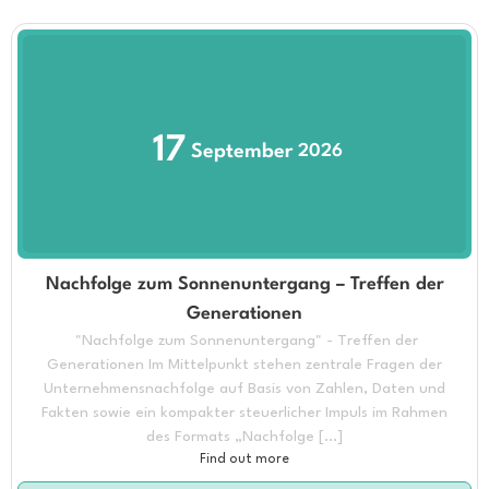
17
September
2026
Nachfolge zum Sonnenuntergang – Treffen der
Generationen
"Nachfolge zum Sonnenuntergang" - Treffen der
Generationen Im Mittelpunkt stehen zentrale Fragen der
Unternehmensnachfolge auf Basis von Zahlen, Daten und
Fakten sowie ein kompakter steuerlicher Impuls im Rahmen
des Formats „Nachfolge […]
Find out more