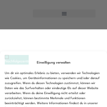
Unternehmen übernehmen
Schlagwort:
Fachkräftesicherung
Neue Unterstützung für die
Unternehmensnachfolge im südlichen Brandenburg
Einwilligung verwalten
Neue Unterstützung für die Unternehensnachfolge im südlichen
Um dir ein optimales Erlebnis zu bieten, verwenden wir Technologien
Brandenburg Die Unternehmensnachfolge gehört zu den
wie Cookies, um Geräteinformationen zu speichern und/oder darauf
wichtigsten Zukunftsthemen für den Mittelstand und das
zuzugreifen. Wenn du diesen Technologien zustimmst, können wir
Daten wie das Surfverhalten oder eindeutige IDs auf dieser Website
Handwerk. Viele Unternehmerinnen und Unternehmer haben
verarbeiten. Wenn du deine Einwilligung nicht erteilst oder
über Jahrzehnte erfolgreiche Betriebe […]
zurückziehst, können bestimmte Merkmale und Funktionen
beeinträchtigt werden. Weitere Informationen findest du in unserer