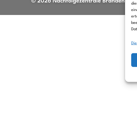
© 2026 Nachfolgezentrale Brandenbur
die
ein
ert
bee
Dat
Die