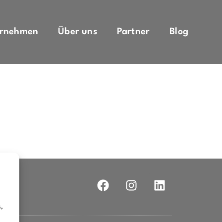
ernehmen
Über uns
Partner
Blog
ichtigsten Zukunftsthemen für den Mittelstand und
s,